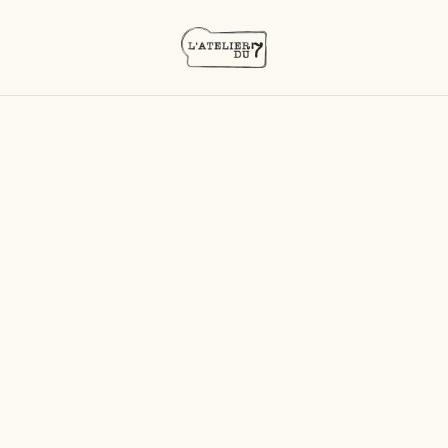
Accueil
/
Produits
/
GUINGUETTE
GUINGUETTE
TRIER PAR
COCKTAILS