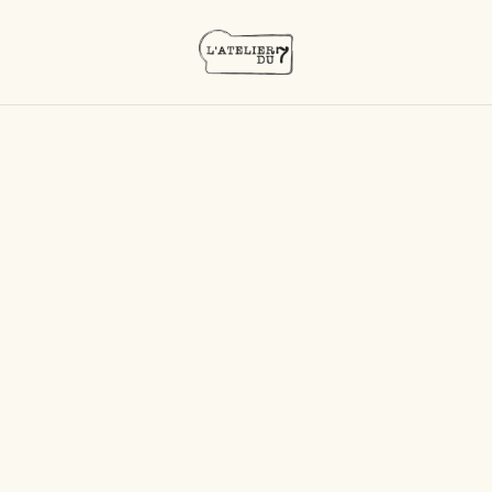
Accueil
/
Produits
/
GUINGUETTE
/
Formule apéro