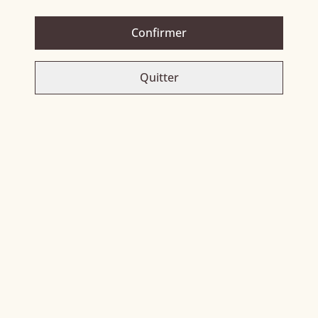
PARTAGER
Confirmer
Quitter
Related items
Coruba
Rhum cubain
ÉPUISÉ
47,00 €
42,00 €
Caïpi-passion
Ispahan - Édition limitée
39,00 €
39,00 €