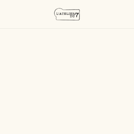
Accueil
/
Produits
/
Cubis
/
CUBIS ZOMBIE