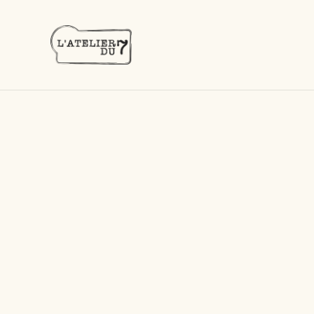
Acc
Accueil
/
Produits
/
Rhums vieux
/
Saint James VSOP