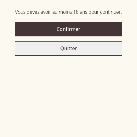
Ajouter au panier
Vous devez avoir au moins 18 ans pour continuer.
PARTAGER
Confirmer
Quitter
Related items
Baie des tresors pleins
Bielle 4 ans - 2018
soleil
55,00 €
85,00 €