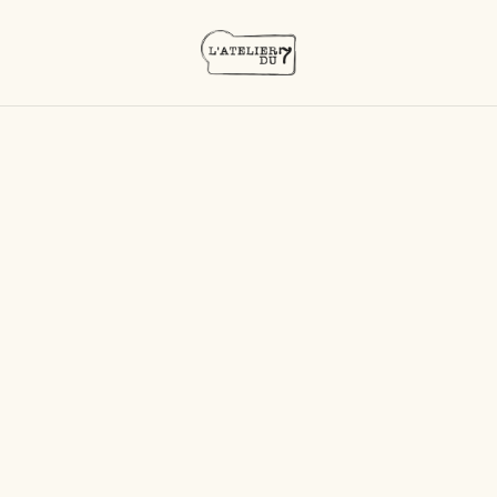
Accueil
/
Produits
/
Les liqueurs
/
Liqueur Bielle Mangue
Passion