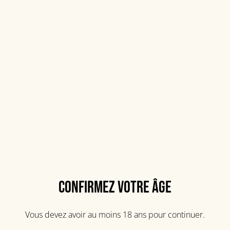
Doorly's X.O
50,00 €
QUANTITÉ
Confirmez votre âge
Acheter
Ajouter au panier
Vous devez avoir au moins 18 ans pour continuer.