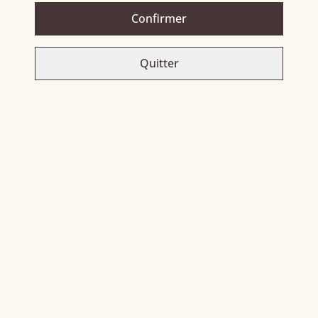
PARTAGER
Confirmer
Quitter
Related items
Bologne old black cane
Coloma 8 ans
64,00 €
51,00 €
Dom bré
Flor de Cana 12 ans
52,00 €
57,00 €