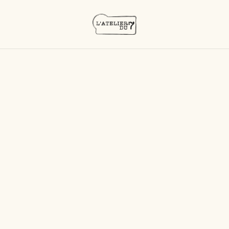
Accueil
/
Produits
/
Rhums vieux
/
Botran 15 ans