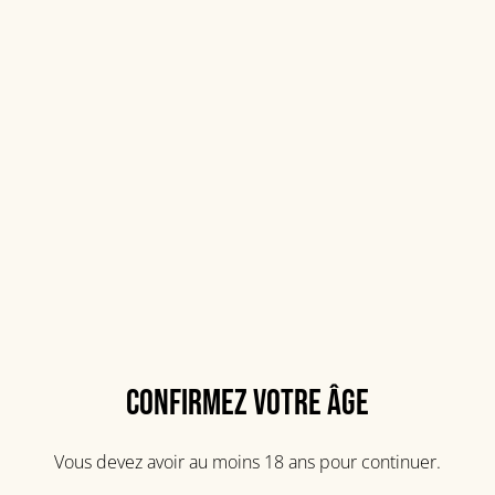
Botran 15 ans
50,00 €
QUANTITÉ
Confirmez votre âge
Acheter
Ajouter au panier
Vous devez avoir au moins 18 ans pour continuer.