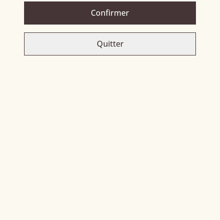
PARTAGER
Confirmer
Quitter
Related items
Rhum cubain
Caïpi-passion
42,00 €
39,00 €
Ispahan - Édition limitée
Bielle 59°
39,00 €
35,00 €