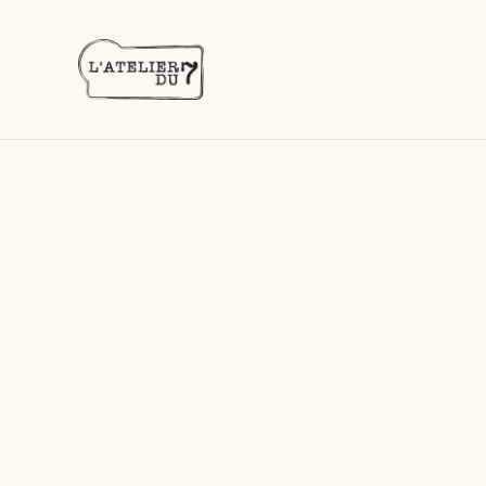
Acc
Accueil
/
Produits
/
Rhums blancs
/
Bologne petite bla