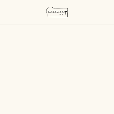
Accueil
/
Produits
/
Rhums blancs
/
Bologne - L’Ethique