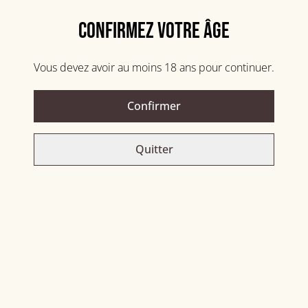
Ajouter au panier
Confirmez votre âge
PARTAGER
Vous devez avoir au moins 18 ans pour continuer.
Confirmer
Related items
Quitter
Caïpi-passion
Ispahan - Édition limitée
39,00 €
39,00 €
Bielle 59°