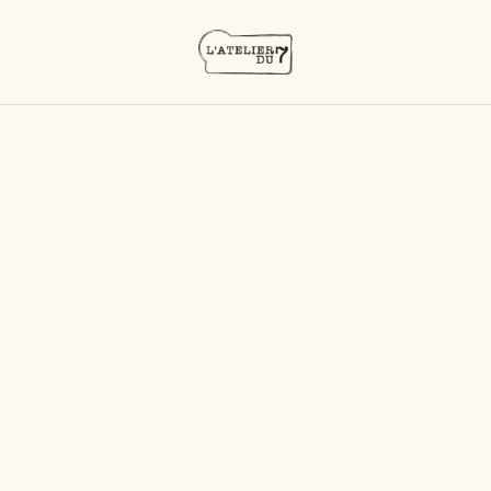
Accueil
/
Produits
/
Rhums vieux
/
Bielle 4 ans - 2018