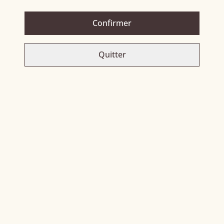
PARTAGER
Confirmer
Quitter
Related items
Bologne - L’Ethique
Bologne old black cane
ÉPUISÉ
45,00 €
64,00 €
Coloma 8 ans
Dom bré
51,00 €
52,00 €